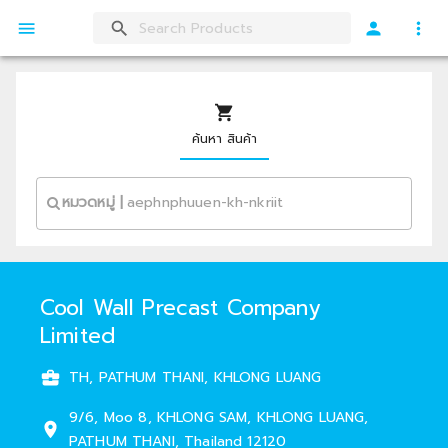
ค้นหา สินค้า
หมวดหมู่
|
Cool Wall Precast Company
Limited
TH, PATHUM THANI, KHLONG LUANG
9/6
,
Moo 8
,
KHLONG SAM
,
KHLONG LUANG
,
PATHUM THANI
,
Thailand
12120